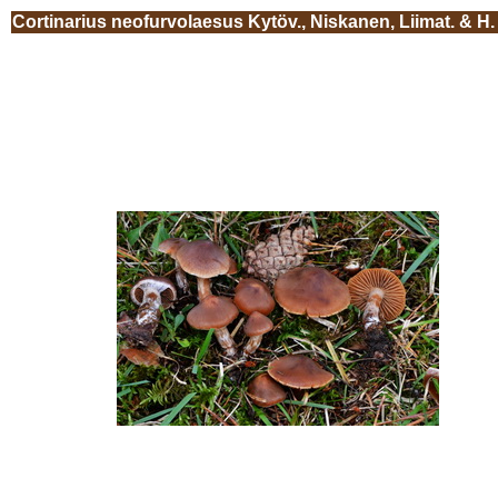
Cortinarius neofurvolaesus Kytöv., Niskanen, Liimat. & H. 