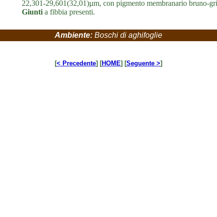
22,301-29,601(32,01)µm, con pigmento membranario bruno-grig
Giunti
a fibbia presenti.
Ambiente:
Boschi di aghifoglie
[
< Precedente
] [
HOME
] [
Seguente >
]