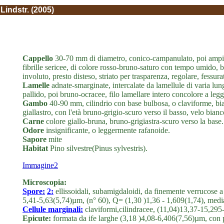
Lindstr. (2005)
Cappello
30-70 mm di diametro, conico-campanulato, poi ampi
fibrille sericee, di colore rosso-bruno-saturo con tempo umido, 
involuto, presto disteso, striato per trasparenza, regolare, fessu
Lamelle
adnate-smarginate, intercalate da lamellule di varia lu
pallido, poi bruno-ocracee, filo lamellare intero concolore a leg
Gambo
40-90 mm, cilindrio con base bulbosa, o claviforme, bia
giallastro, con l'età bruno-grigio-scuro verso il basso, velo bia
Carne
colore giallo-bruna, bruno-grigiastra-scuro verso la base.
Odore
insignificante, o leggermente rafanoide.
Sapore
mite
Habitat
Pino silvestre(Pinus sylvestris).
Immagine2
Microscopia:
Spore
:
2:
ellissoidali, subamigdaloidi, da finemente verrucose
5,41-5,63(5,74)µm, (n° 60), Q= (1,30 )1,36 - 1,609(1,74), med
Cellule marginali:
claviformi,cilindracee, (11,04)13,37-15,29
Epicute:
formata da ife larghe (3,18 )4,08-6,406(7,56)µm, con 