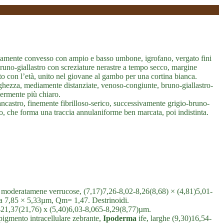
amente convesso con ampio e basso umbone, igrofano, vergato fini
bruno-giallastro con screziature nerastre a tempo secco, margine
rato con l’età, unito nel giovane al gambo per una cortina bianca.
nghezza, mediamente distanziate, venoso-congiunte, bruno-giallastro-
germente più chiaro.
ncastro, finemente fibrilloso-serico, successivamente grigio-bruno-
nco, che forma una traccia annulaniforme ben marcata, poi indistinta.
 a moderatamene verrucose, (7,17)7,26-8,02-8,26(8,68) × (4,81)5,01-
ia 7,85 × 5,33µm, Qm= 1,47. Destrinoidi.
5-21,37(21,76) x (5,40)6,03-8,065-8,29(8,77)µm.
pigmento intracellulare zebrante,
Ipoderma
ife, larghe (9,30)16,54-