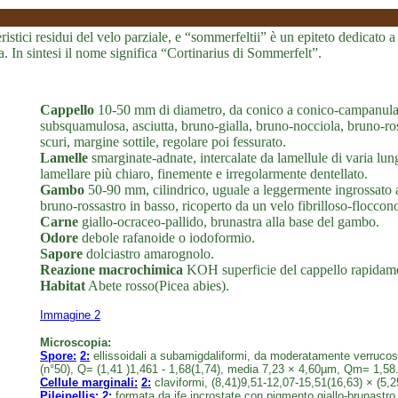
tteristici residui del velo parziale, e “sommerfeltii” è un epiteto dedic
. In sintesi il nome significa “Cortinarius di Sommerfelt”.
Cappello
10-50 mm di diametro, da conico a conico-campanulato
subsquamulosa, asciutta, bruno-gialla, bruno-nocciola, bruno-ros
scuri, margine sottile, regolare poi fessurato.
Lamelle
smarginate-adnate, intercalate da lamellule di varia lung
lamellare più chiaro, finemente e irregolarmente dentellato.
Gambo
50-90 mm, cilindrico, uguale a leggermente ingrossato al
bruno-rossastro in basso, ricoperto da un velo fibrilloso-floccon
Carne
giallo-ocraceo-pallido, brunastra alla base del gambo.
Odore
debole rafanoide o iodoformio.
Sapore
dolciastro amarognolo.
Reazione macrochimica
KOH superficie del cappello rapidame
Habitat
Abete rosso(Picea abies).
Immagine 2
Microscopia:
Spore:
2:
ellissoidali a subamigdaliformi, da moderatamente verrucose
(n°50), Q= (1,41 )1,461 - 1,68(1,74), media 7,23 × 4,60µm, Qm= 1,58
Cellule marginali:
2:
claviformi, (8,41)9,51-12,07-15,51(16,63) × (5,
Pileipellis:
2:
formata da ife incrostate con pigmento giallo-brunastro