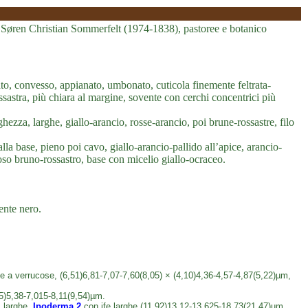
ato a Søren Christian Sommerfelt (1974-1838), pastoree e botanico
, convesso, appianato, umbonato, cuticola finemente feltrata-
sastra, più chiara al margine, sovente con cerchi concentrici più
hezza, larghe, giallo-arancio, rosse-arancio, poi brune-rossastre, filo
la base, pieno poi cavo, giallo-arancio-pallido all’apice, arancio-
oso bruno-rossastro, base con micelio giallo-ocraceo.
nte nero.
 a verrucose, (6,51)6,81-7,07-7,60(8,05) × (4,10)4,36-4,57-4,87(5,22)µm,
.
25)5,38-7,015-8,11(9,54)µm.
, larghe,
Ipoderma
2
con ife larghe (11,92)13,12-13,625-18,73(21,47)µm.