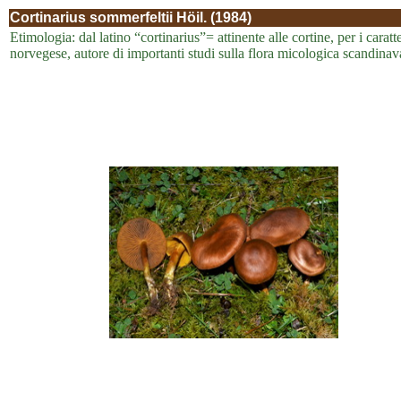
Cortinarius sommerfeltii Höil. (1984)
Etimologia: dal latino “cortinarius”= attinente alle cortine, per i cara
norvegese, autore di importanti studi sulla flora micologica scandinava