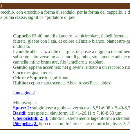
)
ecchio, con orecchio a forma di sandalo, per la forma del cappello, e dal
la prima classe, significa “portatore di peli”.
Cappello
05 40 mm di diametro, semicircolare, flabelliforme, a 
feltrata, glabra con l’età, di colore all'inizio bianco, biancastro-
ondulato.
Lamelle
abbastanza fitte e larghe, disposte a raggiera e confluen
substrato, attraverso un accenno di gambo, strettamente adnate n
cannella infine brunastre, filo lamellare ± regolare.
Gambo
appena accennato nel giovane, ridotto a un raccordo rud
Carne
esigua, crema.
Odore e Sapore
insignificante.
Habitat
ceppo marcescenete Abete rosso(Picea abies).
Immagine 2
Microscopia:
Spore:
2:
subglobose a globose,verrucose, 5,51-6,98 x 5,40-6
Basidi
:
tetrasporici, claviformi 19,41-26,11 x 7,48-8,63 µm.
Cheilocistidi:
2:
3:
cilindrici, strettamente lageniformi a stret
Pileipellis:
2:
tipo cutis con ife intrecciate, cilindriche, lisce, 3