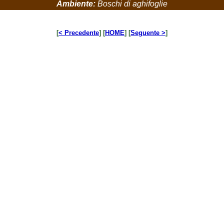
Ambiente:
Boschi di aghifoglie
[
< Precedente
] [
HOME
] [
Seguente >
]