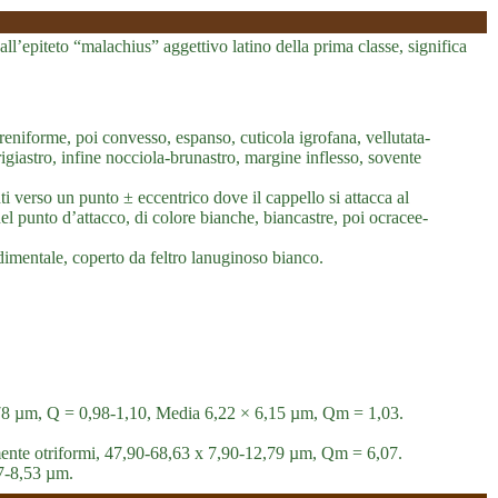
l’epiteto “malachius” aggettivo latino della prima classe, significa
reniforme, poi convesso, espanso, cuticola igrofana, vellutata-
grigiastro, infine nocciola-brunastro, margine inflesso, sovente
ti verso un punto ± eccentrico dove il cappello si attacca al
el punto d’attacco, di colore bianche, biancastre, poi ocracee-
imentale, coperto da feltro lanuginoso bianco.
,78 µm, Q = 0,98-1,10, Media 6,22 × 6,15 µm, Qm = 1,03.
tamente otriformi, 47,90-68,63 x 7,90-12,79 µm, Qm = 6,07.
,27-8,53 µm.