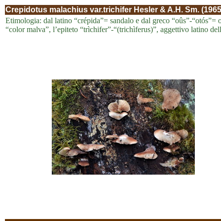
Crepidotus malachius var.trichifer Hesler & A.H. Sm. (1965
Etimologia: dal latino “crépida”= sandalo e dal greco “oûs”-“otós”= or
“color malva”, l’epiteto “trìchifer”-“(trichìferus)”, aggettivo latino del