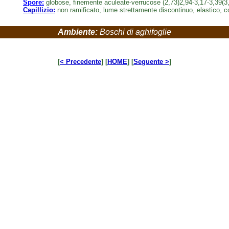
Spore:
globose, finemente aculeate-verrucose (2,73)2,94-3,17-3,39(3,
Capillizio:
non ramificato, lume strettamente discontinuo, elastico, co
Ambiente:
Boschi di aghifoglie
[
< Precedente
] [
HOME
] [
Seguente >
]