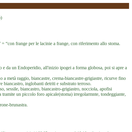
o)
” = “con frange per le lacinie a frange, con riferimento allo stoma.
e da un Endoperidio, all'inizio ipogei a forma globosa, poi si apre a
o a metà raggio, biancastre, crema-biancastre-grigiastre, ricurve fino
 biancastro, inglobanti detriti e substrato terroso.
 sessile, biancastro, biancastro-grigiastro, nocciola, apofisi
za tramite un piccolo foro apicale(stoma) irregolarmnte, tondeggiante,
rrone-brunastra.