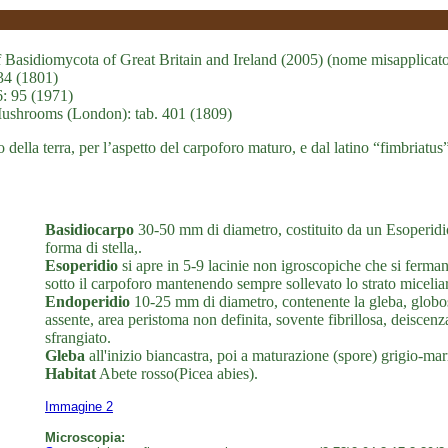
 Basidiomycota of Great Britain and Ireland (2005) (nome misapplicat
134 (1801)
6: 95 (1971)
Mushrooms (London): tab. 401 (1809)
 della terra, per l’aspetto del carpoforo maturo, e dal latino “fimbriatus
Basidiocarpo
30-50 mm di diametro, costituito da un Esoperidio 
forma di stella,.
Esoperidio
si apre in 5-9 lacinie non igroscopiche che si ferman
sotto il carpoforo mantenendo sempre sollevato lo strato miceliare
Endoperidio
10-25 mm di diametro, contenente la gleba, globoso,
assente, area peristoma non definita, sovente fibrillosa, deiscen
sfrangiato.
Gleba
all'inizio biancastra, poi a maturazione (spore) grigio-ma
Habitat
Abete rosso(Picea abies).
Immagine 2
Microscopia: