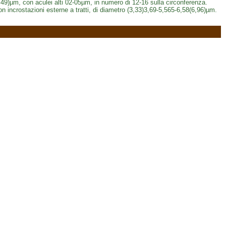
49)µm, con aculei alti 02-05µm, in numero di 12-16 sulla circonferenza.
n incrostazioni esterne a tratti, di diametro (3,33)3,69-5,565-6,58(6,96)µm.