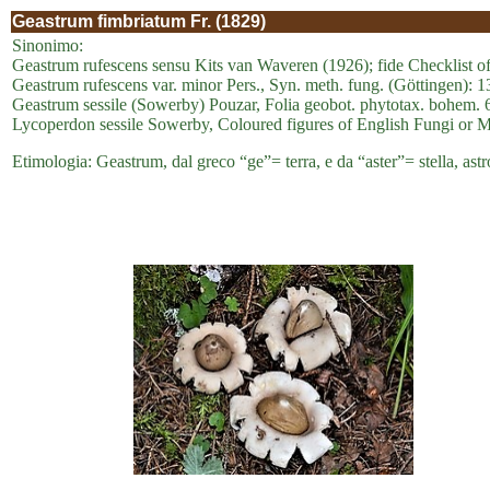
Geastrum fimbriatum Fr. (1829)
Sinonimo:
Geastrum rufescens sensu Kits van Waveren (1926); fide Checklist of
Geastrum rufescens var. minor Pers., Syn. meth. fung. (Göttingen): 
Geastrum sessile (Sowerby) Pouzar, Folia geobot. phytotax. bohem. 
Lycoperdon sessile Sowerby, Coloured figures of English Fungi or 
Etimologia: Geastrum, dal greco “ge”= terra, e da “aster”= stella, astro