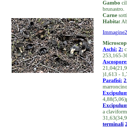
Gambo
cil
brunastro.
Carne
sotti
Habita
t A
Immagine
Microscop
Aschi:
2:
c
253,165-30
Ascospore
21,04(21,9
)1,613 - 1
Parafisi:
2
marroncino
Excipulum
4,88(5,06)
Excipulum 
a clavifor
31,63(34,9
terminali