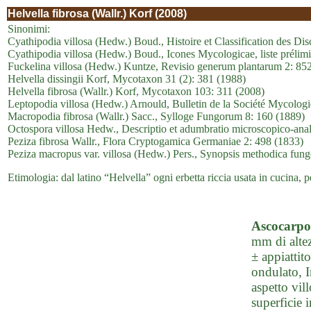
Helvella fibrosa (Wallr.) Korf (2008)
Sinonimi:
Cyathipodia villosa (Hedw.) Boud., Histoire et Classification des D
Cyathipodia villosa (Hedw.) Boud., Icones Mycologicae, liste prélimi
Fuckelina villosa (Hedw.) Kuntze, Revisio generum plantarum 2: 85
Helvella dissingii Korf, Mycotaxon 31 (2): 381 (1988)
Helvella fibrosa (Wallr.) Korf, Mycotaxon 103: 311 (2008)
Leptopodia villosa (Hedw.) Arnould, Bulletin de la Société Mycologi
Macropodia fibrosa (Wallr.) Sacc., Sylloge Fungorum 8: 160 (1889)
Octospora villosa Hedw., Descriptio et adumbratio microscopico-ana
Peziza fibrosa Wallr., Flora Cryptogamica Germaniae 2: 498 (1833)
Peziza macropus var. villosa (Hedw.) Pers., Synopsis methodica fun
Etimologia: dal latino “Helvella” ogni erbetta riccia usata in cucina, pe
Ascocarpo
mm di altez
± appiattit
ondulato, I
aspetto vill
superficie i