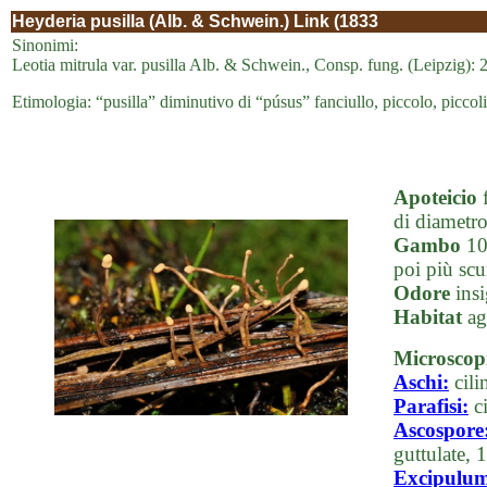
Heyderia pusilla (Alb. & Schwein.) Link (1833
Sinonimi:
Leotia mitrula var. pusilla Alb. & Schwein., Consp. fung. (Leipzig): 
Etimologia: “pusilla” diminutivo di “púsus” fanciullo, piccolo, piccol
Apoteicio
f
di diametro
Gambo
10-
poi più scu
Odore
insi
Habitat
ag
Microscop
Aschi:
cili
Parafisi:
c
Ascospore
guttulate,
Excipulu