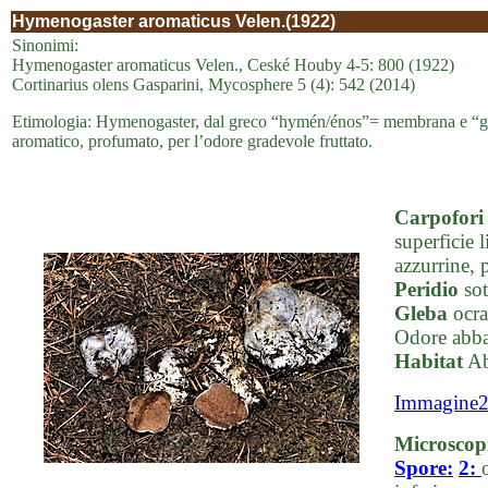
Hymenogaster aromaticus Velen.(1922)
Sinonimi:
Hymenogaster aromaticus Velen., Ceské Houby 4-5: 800 (1922)
Cortinarius olens Gasparini, Mycosphere 5 (4): 542 (2014)
Etimologia: Hymenogaster, dal greco “hymén/énos”= membrana e “gas
aromatico, profumato, per l’odore gradevole fruttato.
Carpofori
superficie 
azzurrine, 
Peridio
sot
Gleba
ocra-
Odore abbas
Habitat
Ab
Immagine
Microscop
Spore:
2: