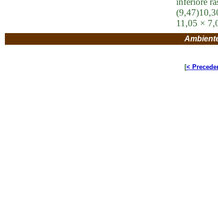
inferiore r
(9,47)10,3
11,05 × 7
Ambient
[
< Precede