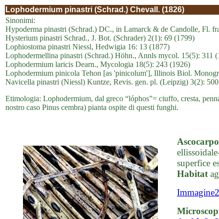
Lophodermium pinastri (Schrad.) Chevall. (1826)
Sinonimi:
Hypoderma pinastri (Schrad.) DC., in Lamarck & de Candolle, Fl. fra
Hysterium pinastri Schrad., J. Bot. (Schrader) 2(1): 69 (1799)
Lophiostoma pinastri Niessl, Hedwigia 16: 13 (1877)
Lophodermellina pinastri (Schrad.) Höhn., Annls mycol. 15(5): 311 
Lophodermium laricis Dearn., Mycologia 18(5): 243 (1926)
Lophodermium pinicola Tehon [as 'pinicolum'], Illinois Biol. Monogr
Navicella pinastri (Niessl) Kuntze, Revis. gen. pl. (Leipzig) 3(2): 50
Etimologia: Lophodermium, dal greco “lóphos”= ciuffo, cresta, pennacc
nostro caso Pinus cembra) pianta ospite di questi funghi.
Ascocarpo
ellissoidal
superfice es
Habitat
ag
Immagine
Microscop