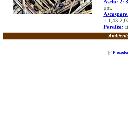
Aschi:
2:
3
µm.
Ascospore
× 1,43-2,0
Parafisi:
ci
Ambient
[
< Precede