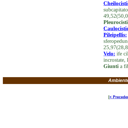
Cheilocisti
subcapitato
49,52(50,0
Pleurocisti
Caulocisti
Pileipellis:
sferopedun
25,97(28,
Velo:
ife c
incrostate,
Giunti
a fi
Ambient
[
< Precede