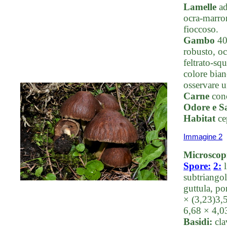
Lamelle
ad
ocra-marron
fioccoso.
Gambo
40-
robusto, oc
feltrato-sq
colore bian
osservare u
Carne
conc
Odore e S
Habitat
ce
Immagine 2
Microscop
Spore:
2:
subtriangol
guttula, po
× (3,23)3,
6,68 × 4,
Basidi:
cla