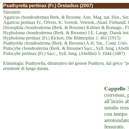
Psathyrella pertinax (Fr.) Örstadius (2007)
Sinonimi:
Agaricus chondrodermus Berk. & Broome, Ann. Mag. nat. Hist., Ser.
Agaricus pertinax Fr., Öfvers. K. Svensk. Vetensk.-Akad. Förhandl. 
Drosophila chondroderma (Berk. & Broome) Kühner & Romagn., Fl. 
Hypholoma chondroderma (Berk. & Broome) J.E. Lange, Dansk bot. 
Hypholoma pertinax (Fr.) Ricken, Die Blätterpilze 1: 461 (1915)
Psathyrella chondroderma (Berk. & Broome) A.H. Sm., Contr. Univ. 
Psilocybe chondroderma (Berk. & Broome) Sacc., Syll. fung. (Abelli
Psilocybe pertinax (Fr.) Sacc., Syll. fung. (Abellini) 5: 1044 (1887)
Etimologia: Psathyrella, diminutivo del genere Psathyra, dal greco “ps
resistente di lunga durata.
Cappello
convesso, 
all’inizio 
umido ross
con tempo 
arrotondato
fessurato.