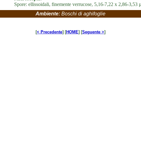
Spore: ellissoidali, finemente verrucose, 5,16-7,22 x 2,86-3,53
Ambiente:
Boschi di aghifoglie
[
< Precedente
] [
HOME
] [
Seguente >
]