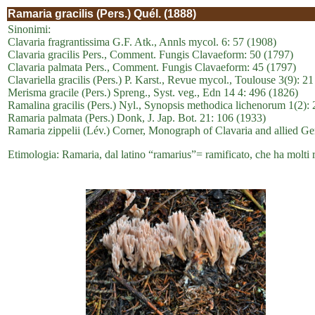
Ramaria gracilis (Pers.) Quél. (1888)
Sinonimi:
Clavaria fragrantissima G.F. Atk., Annls mycol. 6: 57 (1908)
Clavaria gracilis Pers., Comment. Fungis Clavaeform: 50 (1797)
Clavaria palmata Pers., Comment. Fungis Clavaeform: 45 (1797)
Clavariella gracilis (Pers.) P. Karst., Revue mycol., Toulouse 3(9): 2
Merisma gracile (Pers.) Spreng., Syst. veg., Edn 14 4: 496 (1826)
Ramalina gracilis (Pers.) Nyl., Synopsis methodica lichenorum 1(2): 2
Ramaria palmata (Pers.) Donk, J. Jap. Bot. 21: 106 (1933)
Ramaria zippelii (Lév.) Corner, Monograph of Clavaria and allied Ge
Etimologia: Ramaria, dal latino “ramarius”= ramificato, che ha molti ram