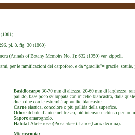
1 (1881)
96. pl. 8, fig. 30 (1860)
nera (Annals of Botany Memoirs No. 1): 632 (1950) var. zippelii
i, per le ramificazioni del carpoforo, e da “gracilis”= gracile, sottile, p
Basidiocarpo
30-70 mm di altezza, 20-60 mm di larghezza, ramif
pallido, base poco sviluppata con micelio biancastro, dalla quale
due a due con le estremità appuntite biancastre.
Carne
elastica, concolore o più pallida della superfice.
Odore
debole d’anice nel fresco, più intenso se chiuso per un 
Sapore
amarognolo.
Habitat
Abete rosso(Picea abies)-Larice(Larix decidua).
Microscopia: