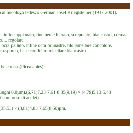
to al micologo tedesco German Josef Krieglsteiner (1937-2001).
 infine appianato, finemente feltrato, screpolato, biancastro, crema-
o, ± regolare.
i ocra-pallido, infine ocra-brunastre, filo lamellare concolore.
ra-sporco, base con feltro miceliare biancastro.
bete rosso(Picea abies).
, lunghi 0,8µm),(6,71)7,23-7,61-8,35(9,19) × (4,79)5,13-5,43-
 comprese di aculei)
5(35,53) × (3,81)4,83-7,65(8,50)µm.