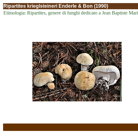
Ripartites krieglsteineri Enderle & Bon (1990)
Etimologia: Ripartites, genere di funghi dedicato a Jean Baptiste Ma