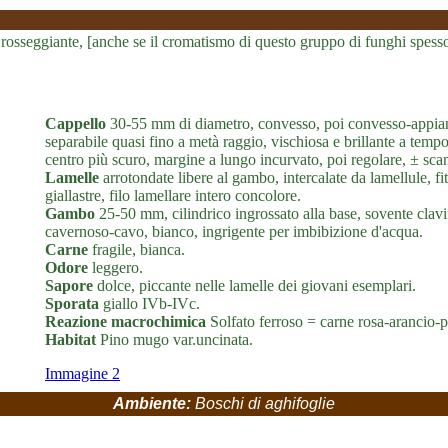
 rosseggiante, [anche se il cromatismo di questo gruppo di funghi spesso
Cappello
30-55 mm di diametro, convesso, poi convesso-appiana
separabile quasi fino a metà raggio, vischiosa e brillante a tem
centro più scuro, margine a lungo incurvato, poi regolare, ± scan
Lamelle
arrotondate libere al gambo, intercalate da lamellule, fi
giallastre, filo lamellare intero concolore.
Gambo
25-50 mm, cilindrico ingrossato alla base, sovente clavifo
cavernoso-cavo, bianco, ingrigente per imbibizione d'acqua.
Carne
fragile, bianca.
Odore
leggero.
Sapore
dolce, piccante nelle lamelle dei giovani esemplari.
Sporata
giallo IVb-IVc.
Reazione macrochimica
Solfato ferroso = carne rosa-arancio-p
Habitat
Pino mugo var.uncinata.
Immagine 2
Ambiente:
Boschi di aghifoglie