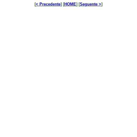
[
< Precedente
] [
HOME
] [
Seguente >
]