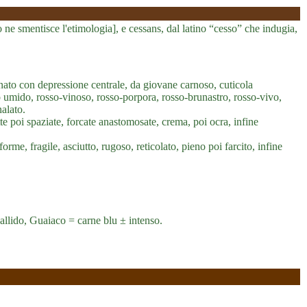
 ne smentisce l'etimologia], e cessans, dal latino “cesso” che indugia,
to con depressione centrale, da giovane carnoso, cuticola
po umido, rosso-vinoso, rosso-porpora, rosso-brunastro, rosso-vivo,
alato.
tte poi spaziate, forcate anastomosate, crema, poi ocra, infine
rme, fragile, asciutto, rugoso, reticolato, pieno poi farcito, infine
allido, Guaiaco = carne blu ± intenso.