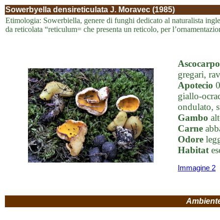
Sowerbyella densireticulata J. Moravec (1985)
Etimologia: Sowerbiella, genere di funghi dedicato al naturalista ingl
da reticolata “reticulum= che presenta un reticolo, per l’ornamentazio
Ascocarpo
gregari, rav
Apotecio
0
giallo-ocra
ondulato, s
Gambo
alt
Carne
abba
Odore
legg
Habitat
es
Immagine 2
Ambient