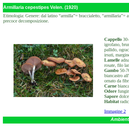
Armillaria cepestipes Velen. (1920)
Etimologia: Genere: dal latino “armilla”= braccialetto, “armillaria”= att
precoce decomposizione.
Cappello
30-
igrofano, bru
pallido, ogra
irsuti, margin
Lamelle
adnat
rosate, filo l
Gambo
50-70
biancastro all
ornato da fibr
Carne
bianca
Odore
fungin
Sapore
dolce
Habitat
radici
Immagine 2
Ambient