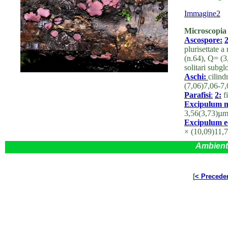
Immagine2
Microscopia
Ascospore:
2
plurisettate 
(n.64), Q= (3
solitari subgl
Aschi:
cilind
(7,06)7,06-7
Parafisi
:
2:
fi
Excipulum m
3,56(3,73)µm
Excipulum ec
× (10,09)11,
Ambient
[
< Precede