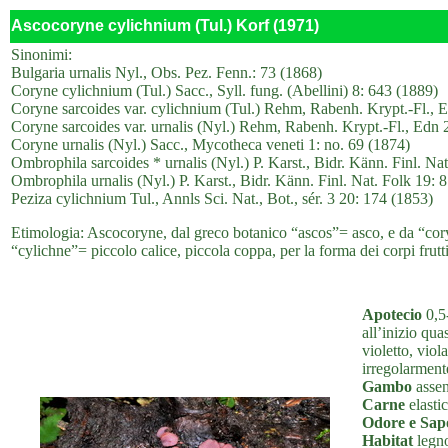
Ascocoryne cylichnium (Tul.) Korf (1971)
Sinonimi:
Bulgaria urnalis Nyl., Obs. Pez. Fenn.: 73 (1868)
Coryne cylichnium (Tul.) Sacc., Syll. fung. (Abellini) 8: 643 (1889)
Coryne sarcoides var. cylichnium (Tul.) Rehm, Rabenh. Krypt.-Fl., Ed
Coryne sarcoides var. urnalis (Nyl.) Rehm, Rabenh. Krypt.-Fl., Edn 2
Coryne urnalis (Nyl.) Sacc., Mycotheca veneti 1: no. 69 (1874)
Ombrophila sarcoides * urnalis (Nyl.) P. Karst., Bidr. Känn. Finl. Na
Ombrophila urnalis (Nyl.) P. Karst., Bidr. Känn. Finl. Nat. Folk 19: 
Peziza cylichnium Tul., Annls Sci. Nat., Bot., sér. 3 20: 174 (1853)
Etimologia: Ascocoryne, dal greco botanico “ascos”= asco, e da “corý
“cylichne”= piccolo calice, piccola coppa, per la forma dei corpi frutti
Apotecio
0,5-
all’inizio qua
violetto, viol
irregolarment
Gambo
assen
Carne
elastic
Odore e Sap
Habitat
legno