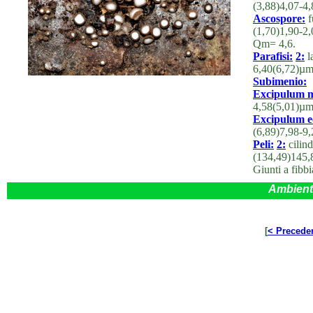
(3,88)4,07-4
Ascospore:
f
(1,70)1,90-2
Qm= 4,6.
Parafisi:
2:
l
6,40(6,72)µm,
Subimenio:
Excipulum m
4,58(5,01)µm
Excipulum ec
(6,89)7,98-9
Peli:
2:
cilind
(134,49)145,
Giunti a fibbi
Ambient
[
< Precede