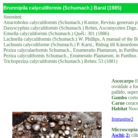
Brunnipila calyculiformis (Schumach.) Baral (1985)
Sinonimi:
Atractobolus calyculiformis (Schumach.) Kuntze, Revisio generum pl
Dasyscyphus calyculiformis (Schumach.) Rehm, Ascomyceten Dign.:
Erinella calyculiformis (Schumach.) Quél.: 301 (1886)
Lachnella calyculiformis (Schumach.) W. Phillips, A manual of the B
Lachnum calyculiforme (Schumach.) P. Karst., Bidrag till Kännedom
Peziza calyculaeformis Schumach., Enumeratio Plantarum, in Partibus
Peziza calyculiformis Schumach., Enumeratio Plantarum, in Partibus 
Trichopeziza calyculiformis (Schumach.) Rehm: 53 (1881)
Ascocarpo
05
ovoidale a for
pallido, super
Gambo
corto
Carne
cerace
Habitat
Nocci
Immagine2
Microscopia
Aschi:
2:
cili