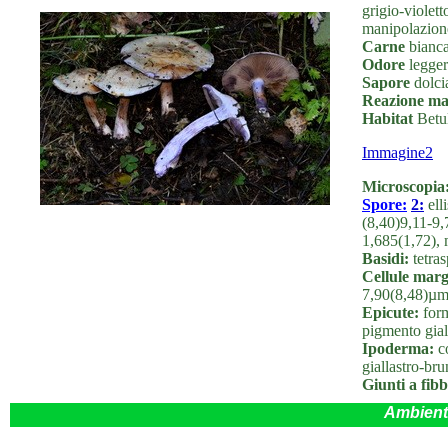
grigio-violett
manipolazione
Carne
bianca-
Odore
legger
Sapore
dolcia
Reazione ma
Habitat
Betul
Immagine2
Microscopia
Spore:
2:
ell
(8,40)9,11-9,
1,685(1,72),
Basidi:
tetras
Cellule marg
7,90(8,48)µm
Epicute:
form
pigmento gial
Ipoderma:
c
giallastro-bru
Giunti a fibb
Ambient