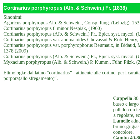
Cortinarius porphyropus (Alb. & Schwein.) Fr. (1838)
Sinonimi:
Agaricus porphyropus Alb. & Schwein., Consp. fung. (Leipzig): 153
Cortinarius porphyropus f. minor Nespiak, (1960)
Cortinarius porphyropus (Alb. & Schwein.) Fr., Epicr. syst. mycol. 
Cortinarius porphyropus var. anomaloides Chevassut & Rob. Henry,
Cortinarius porphyropus var. porphyrophorus Reumaux, in Bidaud, M
1378 (2009)
Cortinarius porphyropus (Alb. & Schwein.) Fr., Epicr. syst. mycol. 
Myxacium porphyropus (Alb. & Schwein.) P. Kumm., Führ. Pilzk. (Z
Etimologia: dal latino “cortinarius”= attinente alle cortine, per i carat
porpora(allo sfregamento)“.
Cappello
30-
basso e largo 
pallido con t
± regolare, e
Lamelle
adnat
bruno-grigiast
concolore.
Gambo
40-80