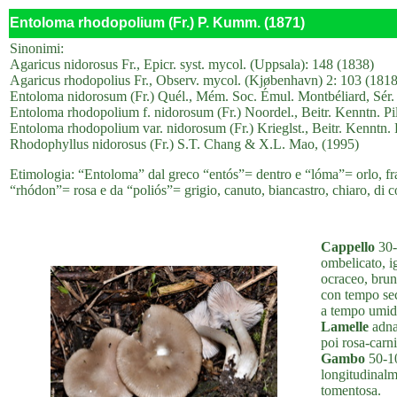
Entoloma rhodopolium (Fr.) P. Kumm. (1871)
Sinonimi:
Agaricus nidorosus Fr., Epicr. syst. mycol. (Uppsala): 148 (1838)
Agaricus rhodopolius Fr., Observ. mycol. (Kjøbenhavn) 2: 103 (1818
Entoloma nidorosum (Fr.) Quél., Mém. Soc. Émul. Montbéliard, Sér. 
Entoloma rhodopolium f. nidorosum (Fr.) Noordel., Beitr. Kenntn. Pil
Entoloma rhodopolium var. nidorosum (Fr.) Krieglst., Beitr. Kenntn. P
Rhodophyllus nidorosus (Fr.) S.T. Chang & X.L. Mao, (1995)
Etimologia: “Entoloma” dal greco “entós”= dentro e “lóma”= orlo, fran
“rhódon”= rosa e da “poliós”= grigio, canuto, biancastro, chiaro, di co
Cappello
30-
ombelicato, ig
ocraceo, brun
con tempo sec
a tempo umid
Lamelle
adnat
poi rosa-carni
Gambo
50-10
longitudinalme
tomentosa.