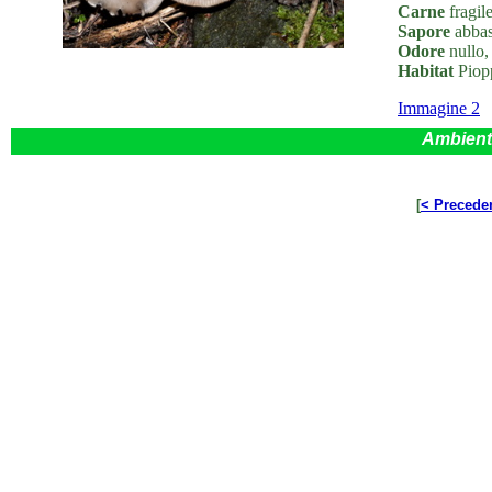
Carne
fragil
Sapore
abbas
Odore
nullo,
Habitat
Piopp
Immagine 2
Ambient
[
< Precede