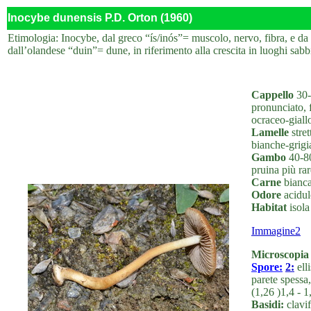
Inocybe dunensis P.D. Orton (1960)
Etimologia: Inocybe, dal greco “ís/inós”= muscolo, nervo, fibra, e da
dall’olandese “duin”= dune, in riferimento alla crescita in luoghi sabb
Cappello
30-
pronunciato, 
ocraceo-giallo
Lamelle
stret
bianche-grigia
Gambo
40-80
pruina più rar
Carne
bianca
Odore
acidul
Habitat
isola
Immagine2
Microscopia
Spore:
2:
ell
parete spessa
(1,26 )1,4 - 
Basidi:
clavif