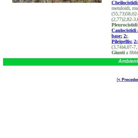
Cheilocistidi
metuloidi, mu
(55,73)58,02
(2,77)2,82-3
Pleurocistidi
Caulocistidi 
base:
2:
.
Pileipellis:
2:
(3,74)4,07-7
Giunti
a fibbi
Ambient
[
< Precede