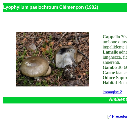
Lyophyllum paelochroum Clémençon (1982)
Cappello
30-
umbone ottuso,
impallidente 
Lamelle
adnat
lunghezza, fit
annerenti.
Gambo
30-60
Carne
bianca,
Odore Sapo
Habitat
Betul
Immagine 2
Ambient
[
< Precede