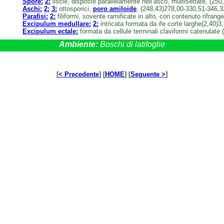
Spore:
2:
liscie, disposte parallelamente nell’asco, multisettate, (2
Aschi:
2:
3:
ottosporici,
poro amiloide
, (248,43)278,00-330,51-346,3
Parafisi:
2:
filiformi, sovente ramificate in alto, con contenuto rifran
Excipulum medullare:
2:
intricata formata da ife corte larghe(2,40)
Excipulum ectale:
formata da cellule terminali claviformi catenulate
Ambiente:
Boschi di latifoglie
[
< Precedente
] [
HOME
] [
Seguente >
]