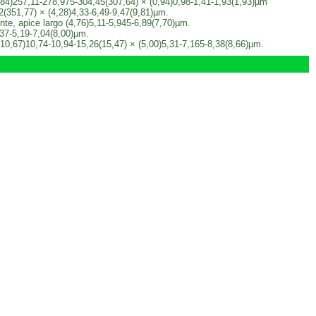
50,84)257,11-278,975-304,45(307,64) × (0,94)0,98-1,41-1,93(1,93)µm
2(351,77) × (4,28)4,33-6,49-9,47(9,81)µm.
gente, apice largo (4,76)5,11-5,945-6,89(7,70)µm.
3,37-5,19-7,04(8,00)µm.
 (10,67)10,74-10,94-15,26(15,47) × (5,00)5,31-7,165-8,38(8,66)µm.