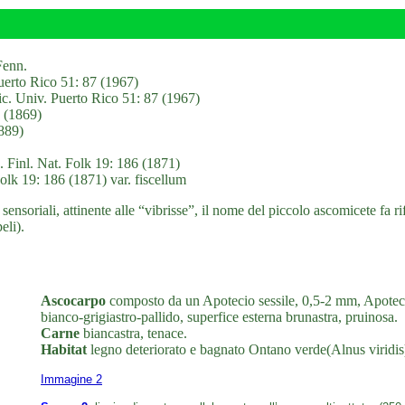
Fenn.
 Puerto Rico 51: 87 (1967)
ric. Univ. Puerto Rico 51: 87 (1967)
4 (1869)
1889)
n. Finl. Nat. Folk 19: 186 (1871)
olk 19: 186 (1871) var. fiscellum
sensoriali, attinente alle “vibrisse”, il nome del piccolo ascomicete fa r
eli).
Ascocarpo
composto da un Apotecio sessile, 0,5-2 mm, Apotecio 
bianco-grigiastro-pallido, superfice esterna brunastra, pruinosa.
Carne
biancastra, tenace.
Habitat
legno deteriorato e bagnato Ontano verde(Alnus viridis
Immagine 2