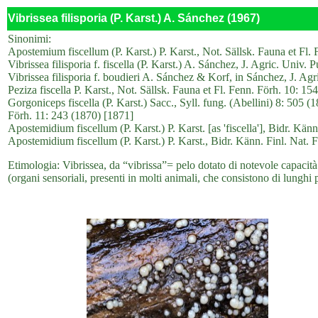
Vibrissea filisporia (P. Karst.) A. Sánchez (1967)
Sinonimi:
Apostemium fiscellum (P. Karst.) P. Karst., Not. Sällsk. Fauna et Fl. 
Vibrissea filisporia f. fiscella (P. Karst.) A. Sánchez, J. Agric. Univ.
Vibrissea filisporia f. boudieri A. Sánchez & Korf, in Sánchez, J. Ag
Peziza fiscella P. Karst., Not. Sällsk. Fauna et Fl. Fenn. Förh. 10: 15
Gorgoniceps fiscella (P. Karst.) Sacc., Syll. fung. (Abellini) 8: 505 (
Förh. 11: 243 (1870) [1871]
Apostemidium fiscellum (P. Karst.) P. Karst. [as 'fiscella'], Bidr. Kän
Apostemidium fiscellum (P. Karst.) P. Karst., Bidr. Känn. Finl. Nat. F
Etimologia: Vibrissea, da “vibrissa”= pelo dotato di notevole capacità 
(organi sensoriali, presenti in molti animali, che consistono di lunghi p