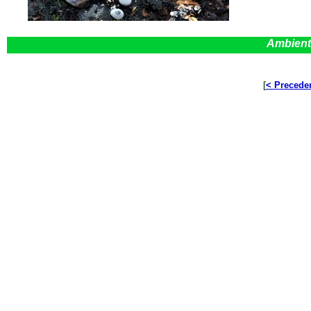
Ambient
[
< Precede