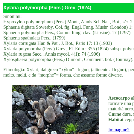
Xylaria polymorpha (Pers.) Grev. (1824)
Sinonimi:
Hypoxylon polymorphum (Pers.) Mont., Annls Sci. Nat., Bot., sér. 2
Sphaeria digitata Sowerby, Col. fig. Engl. Fung. Mushr. (London) 1:
Sphaeria polymorpha Pers., Comm. fung. clav. (Lipsiae): 17 (1797)
Sphaeria spathulata Pers., (1799)
Xylaria corrugata Har. & Pat., J. Bot., Paris 17: 13 (1903)
Xylaria polymorpha (Pers.) Grev., Fl. Edin.: 355 (1824) subsp. poly
Xylaria rugosa Sacc., Annls mycol. 4(1): 74 (1906)
Xylosphaera polymorpha (Pers.) Dumort., Comment. bot. (Tournay):
Etimologia: Xylari, dal greco "xýlon"= legno, (attinente al legno), pe
molto, molti, e da “morphé”= forma, che assume forme diverse.
Ascocarpo
al
formare una po
maturità nero
Carne
dura, 
Habitat
cepp
Immagine2