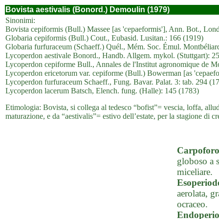
Bovista aestivalis (Bonord.) Demoulin (1979)
Sinonimi:
Bovista cepiformis (Bull.) Massee [as 'cepaeformis'], Ann. Bot., Lond
Globaria cepiformis (Bull.) Cout., Eubasid. Lusitan.: 166 (1919)
Globaria furfuraceum (Schaeff.) Quél., Mém. Soc. Émul. Montbéliard
Lycoperdon aestivale Bonord., Handb. Allgem. mykol. (Stuttgart): 2
Lycoperdon cepiforme Bull., Annales de l'Institut agronomique de M
Lycoperdon ericetorum var. cepiforme (Bull.) Bowerman [as 'cepaefor
Lycoperdon furfuraceum Schaeff., Fung. Bavar. Palat. 3: tab. 294 (1
Lycoperdon lacerum Batsch, Elench. fung. (Halle): 145 (1783)
Etimologia: Bovista, si collega al tedesco “bofist”= vescia, loffa, allu
maturazione, e da “aestivalis”= estivo dell’estate, per la stagione di cre
Carpofor
globoso a 
miceliare.
Esoperiod
aerolata, g
ocraceo.
Endoperi