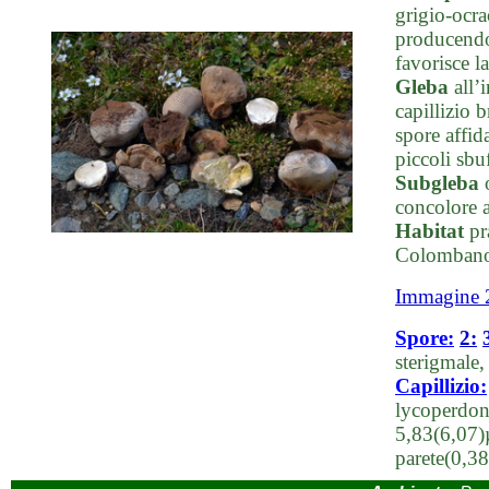
grigio-ocra
producendo 
favorisce l
Gleba
all’i
capillizio b
spore affid
piccoli sbu
Subgleba
o
concolore a
Habitat
pr
Colomban
Immagine 
Spore:
2:
sterigmale
Capillizio:
lycoperdon,
5,83(6,07)µ
parete(0,3