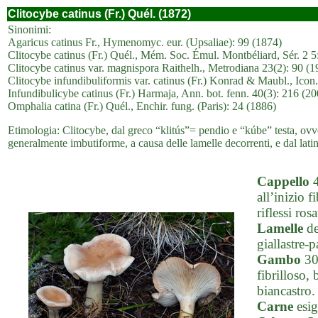
Clitocybe catinus (Fr.) Quél. (1872)
Sinonimi:
Agaricus catinus Fr., Hymenomyc. eur. (Upsaliae): 99 (1874)
Clitocybe catinus (Fr.) Quél., Mém. Soc. Émul. Montbéliard, Sér. 2 5:
Clitocybe catinus var. magnispora Raithelh., Metrodiana 23(2): 90 (1
Clitocybe infundibuliformis var. catinus (Fr.) Konrad & Maubl., Icon.
Infundibulicybe catinus (Fr.) Harmaja, Ann. bot. fenn. 40(3): 216 (20
Omphalia catina (Fr.) Quél., Enchir. fung. (Paris): 24 (1886)
Etimologia: Clitocybe, dal greco “klitús”= pendio e “kúbe” testa, ovver
generalmente imbutiforme, a causa delle lamelle decorrenti, e dal latin
Cappello
4
all’inizio 
riflessi ro
Lamelle
de
giallastre-p
Gambo
30-
fibrilloso,
biancastro.
Carne
esig