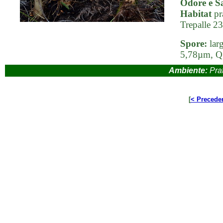
Odore e S
Habitat
pra
Trepalle 2
Spore:
larg
5,78µm, Q
Ambiente:
Prat
[
< Precede