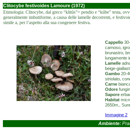
Clitocybe festivoides Lamoure (1972)
Etimologia: Clitocybe, dal greco “klitús”= pendio e “kúbe” testa, ovver
generalmente imbutiforme, a causa delle lamelle decorrenti, e festivoid
simile a, per l’aspetto alla sua congenere festiva.
Cappello
30-
carnoso, igro
brunastro, br
lungamente i
Lamelle
adnat
beige-giallast
Gambo
20-40
striolato, con
Carne
bianca
Odore
fungin
Sapore
erba
Habitat
micro
2650m., Sunny
Immagine 2
Ambiente:
Prat