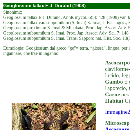
Geoglossum fallax E.J. Durand (1908)
Sinonimi::
Geoglossum fallax E.J. Durand, Annls mycol. 6(5): 428 (1908) var. f
Geoglossum fallax var. subpumilum (S. Imai) S. Imai, J. Fac. agric.
Geoglossum proximum S. Imai & Minakata, Proc. Jap. Assoc. Adv. Sc
Geoglossum subpumilum S. Imai, Proc. Jap. Assoc. Adv. Sci. 7: 148
Geoglossum subpumilum S. Imai, Trans. Sapporo nat. Hist. Soc. 13(3
Etimologia: Geoglossum dal greco “ge”= terra, “glossa”, lingua, per il 
ingannare, che trae in inganno.
Ascocarpo
claviforme-
lucido, leg
Gambo
± c
l'apotecio,
Carne
nera
Habitat
Ci
Immagine
Microscop
Ascospore