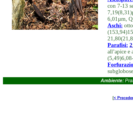
con 7-13 s
7,19(8,31)
6,01µm, Q
Aschi:
otto
(153,94)15
21,80(21,
Parafisi:
2
all’apice e
(5,49)6,08
Forfurazi
subglobose
Ambiente:
Prat
[
< Precede