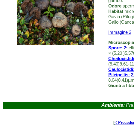
gambo.
Odore
sperm
Habitat
micro
Gavia (Rifugi
Gallo (Canc
Immagine 2
Microscopia
Spore
:
2:
ell
× (5,20 )5,5
Cheilocistidi
(9,40)9,61-1
Caulocistidi
Pileipellis:
2
8,04(8,41)µm
Giunti a fibb
Ambiente:
Prat
[
< Precede