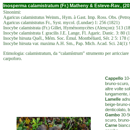
Inosperma calamistratum (Fr.) Matheny & Esteve-Rav., (20
Sinonimi:
Agaricus calamistratus Weinm., Hym. à Gast. Imp. Ross. Obs. (Petro
Agaricus calamistratus Fr., Syst. mycol. (Lundae) 1: 256 (1821)
Inocybe calamistrata (Fr.) Gillet, Hyménomycètes (Alençon): 513 (1
Inocybe calamistrata f. gracilis J.E. Lange, Fl. Agaric. Danic. 3: 80 (
Inocybe hirsuta Quél., Mém. Soc. Émul. Montbéliard, Sér. 2 5: 178 (1
Inocybe hirsuta var. maxima A.H. Sm., Pap. Mich. Acad. Sci. 24(1):
Etimologia: calamistratum, da “calamístrum” strumento per arricciare i c
carpoforo.
Cappello
10-
bruno-scuro, 
altre volte s
lungamente, i
Lamelle
adnat
beige-bruno-c
denticolato, 
Gambo
30-50
scuro, bruno-
Carne
bianca