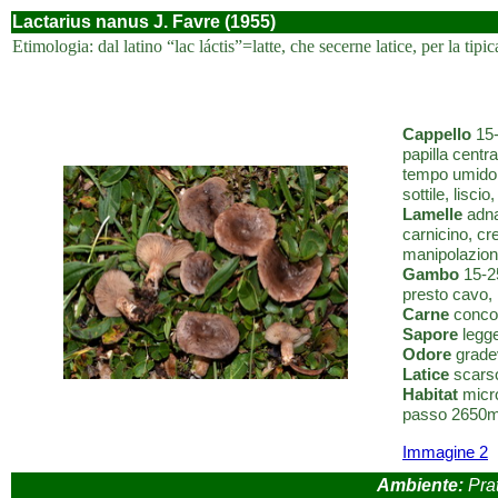
Lactarius nanus J. Favre (1955)
Etimologia: dal latino “lac láctis”=latte, che secerne latice, per la tipi
Cappello
15-
papilla centr
tempo umido, 
sottile, liscio
Lamelle
adna
carnicino, cr
manipolazion
Gambo
15-25
presto cavo, 
Carne
concol
Sapore
legge
Odore
gradev
Latice
scarso
Habitat
micro
passo 2650m.
Immagine 2
Ambiente:
Prat