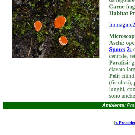
Carne
frag
Habitat
Pr
Immagine
Microscop
Aschi:
oper
Spore:
2:
e
centrale, 
Parafisi:
gi
clavato lar
Peli:
cilind
(fistolosi),
lunghi, con
sono anche p
Ambiente:
Prat
[
< Precede