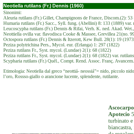
Neotiella rutilans (Fr.) Dennis (1960)
Sinonimi:
Aleuria rutilans (Fr.) Gillet, Champignons de France, Discom.(2): 53
Humaria rutilans (Fr.) Sacc., Syll. fung. (Abellini) 8: 133 (1889) var. 
Leucoscypha rutilans (Fr.) Dennis & Rifai, Verh. K. ned. Akad. Wet.,
Neottiella ovilla var. flavodisca Cooke & Massee, Grevillea 21(no. 9
Octospora rutilans (Fr.) Dennis & Itzerott, Kew Bull. 28(1): 19 (1973
Peziza polytrichina Pers., Mycol. eur. (Erlanga) 1: 297 (1822)
Peziza rutilans Fr., Syst. mycol. (Lundae) 2(1): 68 (1822)
Peziza rutilans Fr., Syst. mycol. (Lundae) 2(1): 68 (1822) var. rutilans
Scypharia rutilans (Fr.) Quél., Compt. Rend. Assoc. Franç. Avancem.
Etimologia: Neotiella dal greco “neottiá- neossiá”= nido, piccolo nido,
l’oro, Rossso-giallo o arancione lucente, splendente, rutilante.
Ascocarpo
Apotecio
5
turbinato e
biancastra,
da regolare