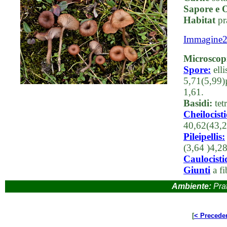
Sapore e 
Habitat
pra
Immagine
Microscop
Spore:
elli
5,71(5,99)
1,61.
Basidi:
tetr
Cheilocisti
40,62(43,2
Pileipellis:
(3,64 )4,2
Caulocisti
Giunti
a fi
Ambiente:
Prat
[
< Precede