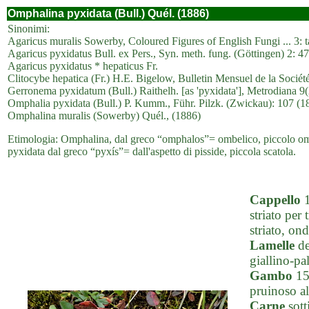
Omphalina pyxidata (Bull.) Quél. (1886)
Sinonimi:
Agaricus muralis Sowerby, Coloured Figures of English Fungi ... 3: 
Agaricus pyxidatus Bull. ex Pers., Syn. meth. fung. (Göttingen) 2: 4
Agaricus pyxidatus * hepaticus Fr.
Clitocybe hepatica (Fr.) H.E. Bigelow, Bulletin Mensuel de la Soci
Gerronema pyxidatum (Bull.) Raithelh. [as 'pyxidata'], Metrodiana 9(
Omphalia pyxidata (Bull.) P. Kumm., Führ. Pilzk. (Zwickau): 107 (1
Omphalina muralis (Sowerby) Quél., (1886)
Etimologia: Omphalina, dal greco “omphalos”= ombelico, piccolo ombe
pyxidata dal greco “pyxís”= dall'aspetto di pisside, piccola scatola.
Cappello
1
striato per
striato, on
Lamelle
de
giallino-pal
Gambo
15-
pruinoso al
Carne
sott