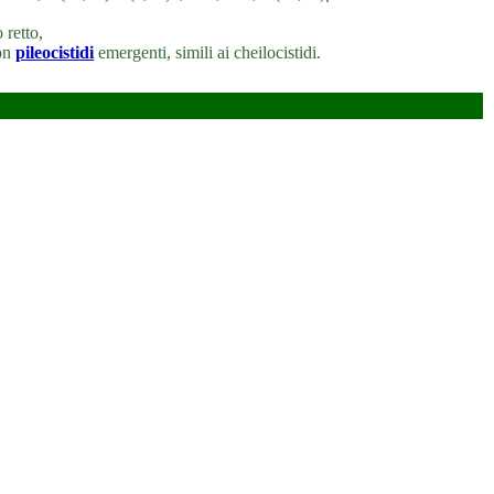
 retto,
con
pileocistidi
emergenti, simili ai cheilocistidi.