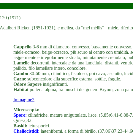
 120 (1971)
Adalbert Ricken (1851-1921), e mellea, da “mel méllis”= miele, riferito 
Cappello
3-6 mm di diametro, convesso, bassamente convesso, in
miele-ocraceo, beige-ocraceo, più scuro al centro con umidità, s
leggermente e irregolarmente striato, minutamente crenulato, pu
Lamelle
decorrenti, intercalate da una lamellula, distanti, ventr
pallido, filo lamellare intero, concolore.
Gambo
30-60 mm, cilindrico, fistoloso, poi cavo, asciutto, luci
Carne
subconcolore alla superfice esterna, sottile, fragile.
Odore Sapore
insignificanti.
Habitat
prateria alpina, tra muschi del genere Bryum, zona pal
Immagine2
Microscopia:
Spore:
cilindriche, mature uniguttulate, lisce, (5,85)6,41-6,88
Qm=2,32.
Basidi:
tetrasporici.
Cheilocistidi:
lageniformi, a forma di birillo, (37,06)37,23-44