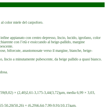
al color miele del carpoforo.
fine appianato con centro depresso, liscio, lucido, igrofano, color
chiarente con l’età e essiccando al beige-pallido, margine
bescente.
icose, biforcute, anastomosate verso il margine, bianche, beige-
do, liscio a minutamente pubescente, da beige pallido a quasi bianco.
udosa.
-7,59(8,02) × (2,40)2,61-3,175-3,44(3,72)µm, media 6,99 × 3,03,
,665-50,20(50,26) × (6,29)6,64-7,99-9,91(10,15)µm.