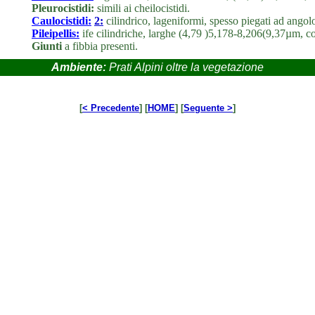
Pleurocistidi:
simili ai cheilocistidi.
Caulocistidi:
2:
cilindrico, lageniformi, spesso piegati ad angolo
Pileipellis:
ife cilindriche, larghe (4,79 )5,178-8,206(9,37µm, 
Giunti
a fibbia presenti.
Ambiente:
Prati Alpini oltre la vegetazione
[
< Precedente
] [
HOME
] [
Seguente >
]