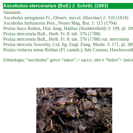
Ascobolus stercorarius (Bull.) J. Schröt. (1893)
Sinonimi:
Ascobolus aerugineus Fr., Observ. mycol. (Havniae) 2: 310 (1818)
Ascobolus furfuraceus Pers., Neues Mag. Bot. 1: 115 (1794)
Peziza fusca Bolton, Hist. fung. Halifax (Huddersfield) 3: 109, pl. 10
Peziza stercoraria Bull., Herb. Fr. 8: tab. 376 (1788)
Peziza stercoraria Bull., Herb. Fr. 8: tab. 376 (1788) var. stercoraria
Peziza stercoria Sowerby, Col. fig. Engl. Fung. Mushr. 3: 171, pl. 38
Peziza violacea sensu Rehlan (Fl. cantab.); fide Cannon, Hawkswor
Etimologia: “ascobolus” greco “askos”,= sacco, otre e “bolos”= lancio, g