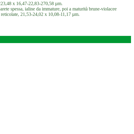
5-223,48 x 16,47-22,83-270,58 µm.
 parete spessa, ialine da immature, poi a maturità brune-violacee
i reticolate, 21,53-24,02 x 10,08-11,17 µm.