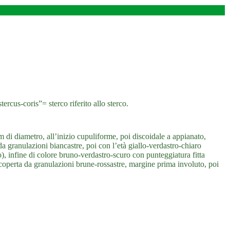
ercus-coris”= sterco riferito allo sterco.
i diametro, all’inizio cupuliforme, poi discoidale a appianato,
a granulazioni biancastre, poi con l’età giallo-verdastro-chiaro
o), infine di colore bruno-verdastro-scuro con punteggiatura fitta
icoperta da granulazioni brune-rossastre, margine prima involuto, poi