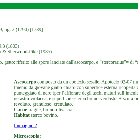
9, fig. 2 (1790) [1789]
9:3 (1803)
th & Sherwood-Pike (1985)
etto; riferito alle spore lanciate dall'ascocarpo, e “stercorarius”= di “st
Ascocarpo
composto da un apotecio sessile, Apotecio 02-07 mm d
Imenio da giovane giallo-chiaro con superfice esterna ricoperta d
punteggiato di nero (per l’affiorare degli aschi maturi sull’imeni
nerastra-violacea, e superficie esterna bruno-verdastra ± scura r
revoluto, granuloso, crenulato.
Carne
fragile, bruno-olivastra.
Habitat
sterco bovino.
Immagine 2
Microscopia: