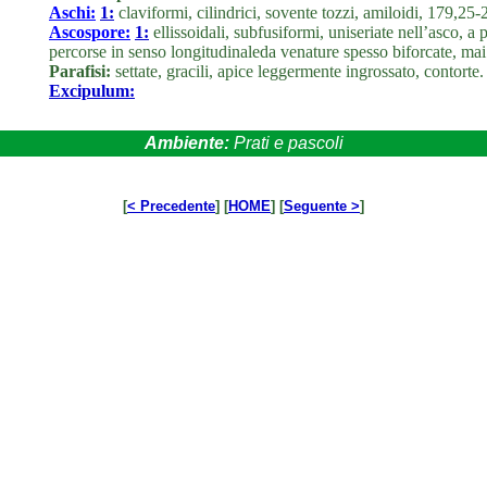
Aschi:
1:
claviformi, cilindrici, sovente tozzi, amiloidi, 179,2
Ascospore:
1:
ellissoidali, subfusiformi, uniseriate nell’asco, a
percorse in senso longitudinaleda venature spesso biforcate, ma
Parafisi:
settate, gracili, apice leggermente ingrossato, contorte.
Excipulum:
Ambiente:
Prati e pascoli
[
< Precedente
] [
HOME
] [
Seguente >
]