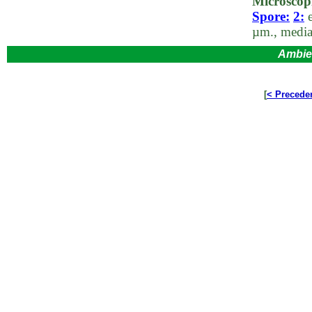
Microscop
Spore:
2:
e
µm., media
Ambie
[
< Precede