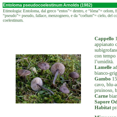
Entoloma pseudocoelestinum Arnolds (1982)
Etimologia: Entoloma, dal greco “entos”= dentro, e “lóma”= orlom, fr
“pseudo”= pseudo, fallace, menzognero, e da “coélum”= cielo, del colo
coelestinum.
Cappello
1
appianato 
subigrofan
con tempo s
l’umidità.
Lamelle
ad
bianco-grig
Gambo
15-
cavo, blu-a
pruinoso, b
Carne
bian
Sapore O
Habitat
pr