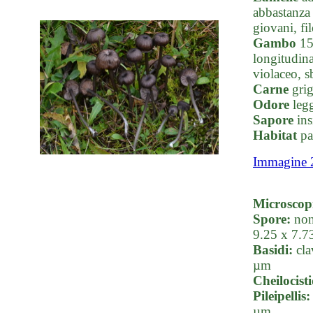
abbastanza 
giovani, fi
Gambo
15-
longitudina
violaceo, s
Carne
grig
Odore
legg
Sapore
ins
Habitat
pas
Immagine 
Microscop
Spore:
non
9.25 x 7.7
Basidi:
cla
µm
Cheilocisti
Pileipellis:
µm.