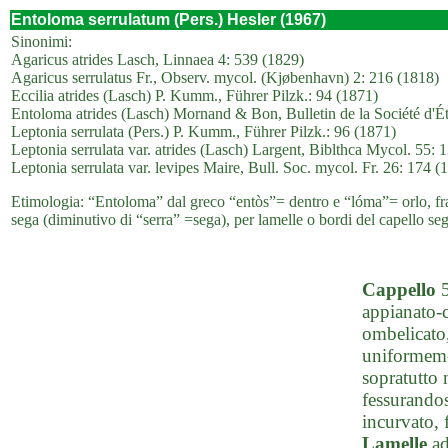
Entoloma serrulatum (Pers.) Hesler (1967)
Sinonimi:
Agaricus atrides Lasch, Linnaea 4: 539 (1829)
Agaricus serrulatus Fr., Observ. mycol. (Kjøbenhavn) 2: 216 (1818)
Eccilia atrides (Lasch) P. Kumm., Führer Pilzk.: 94 (1871)
Entoloma atrides (Lasch) Mornand & Bon, Bulletin de la Société d'Ét
Leptonia serrulata (Pers.) P. Kumm., Führer Pilzk.: 96 (1871)
Leptonia serrulata var. atrides (Lasch) Largent, Biblthca Mycol. 55: 
Leptonia serrulata var. levipes Maire, Bull. Soc. mycol. Fr. 26: 174 (
Etimologia: “Entoloma” dal greco “entòs”= dentro e “lóma”= orlo, frang
sega (diminutivo di “serra” =sega), per lamelle o bordi del capello seg
Cappello
5
appianato-
ombelicato,
uniformeme
sopratutto 
fessurandos
incurvato, f
Lamelle
ad