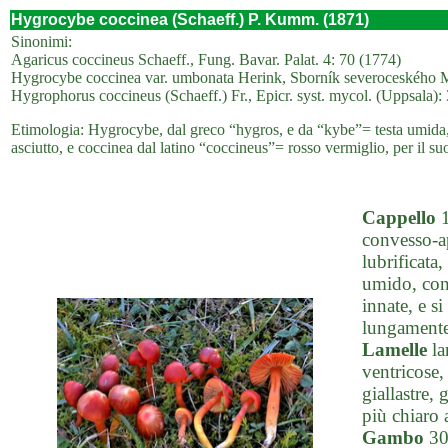
Hygrocybe coccinea (Schaeff.) P. Kumm. (1871)
Sinonimi:
Agaricus coccineus Schaeff., Fung. Bavar. Palat. 4: 70 (1774)
Hygrocybe coccinea var. umbonata Herink, Sborník severoceského Mu
Hygrophorus coccineus (Schaeff.) Fr., Epicr. syst. mycol. (Uppsala):
Etimologia: Hygrocybe, dal greco “hygros, e da “kybe”= testa umida, 
asciutto, e coccinea dal latino “coccineus”= rosso vermiglio, per il suo
Cappello
1
convesso-ap
lubrificata
umido, con 
innate, e si
lungamente 
Lamelle
la
ventricose,
giallastre, 
più chiaro a
Gambo
30-