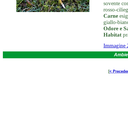
sovente com
rosso-cilieg
Carne
esig
giallo-bianc
Odore e S
Habitat
pra
Immagine 
Ambie
[
< Precede