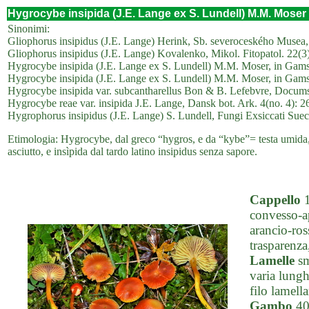
Hygrocybe insipida (J.E. Lange ex S. Lundell) M.M. Moser 
Sinonimi:
Gliophorus insipidus (J.E. Lange) Herink, Sb. severoceského Musea, 
Gliophorus insipidus (J.E. Lange) Kovalenko, Mikol. Fitopatol. 22(3
Hygrocybe insipida (J.E. Lange ex S. Lundell) M.M. Moser, in Gams, K
Hygrocybe insipida (J.E. Lange ex S. Lundell) M.M. Moser, in Gams, K
Hygrocybe insipida var. subcantharellus Bon & B. Lefebvre, Docums
Hygrocybe reae var. insipida J.E. Lange, Dansk bot. Ark. 4(no. 4): 2
Hygrophorus insipidus (J.E. Lange) S. Lundell, Fungi Exsiccati Suec
Etimologia: Hygrocybe, dal greco “hygros, e da “kybe”= testa umida, 
asciutto, e insìpida dal tardo latino insipidus senza sapore.
Cappello
1
convesso-a
arancio-ros
trasparenza,
Lamelle
sm
varia lungh
filo lamell
Gambo
40-