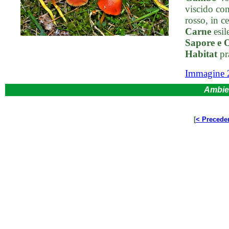
viscido con
rosso, in c
Carne
esil
Sapore e 
Habitat
pra
Immagine 
Ambie
[
< Precede