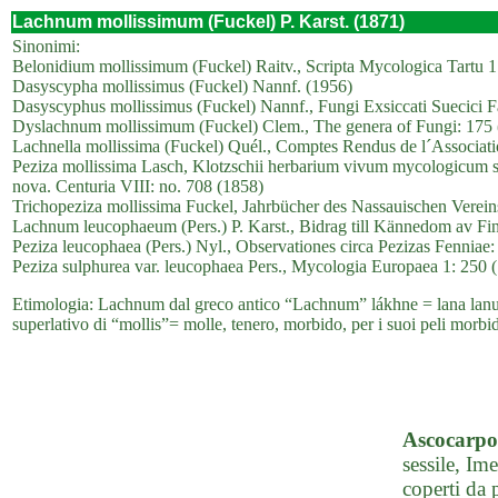
Lachnum mollissimum (Fuckel) P. Karst. (1871)
Sinonimi:
Belonidium mollissimum (Fuckel) Raitv., Scripta Mycologica Tartu 1
Dasyscypha mollissimus (Fuckel) Nannf. (1956)
Dasyscyphus mollissimus (Fuckel) Nannf., Fungi Exsiccati Suecici Fa
Dyslachnum mollissimum (Fuckel) Clem., The genera of Fungi: 175
Lachnella mollissima (Fuckel) Quél., Comptes Rendus de l´Associati
Peziza mollissima Lasch, Klotzschii herbarium vivum mycologicum s
nova. Centuria VIII: no. 708 (1858)
Trichopeziza mollissima Fuckel, Jahrbücher des Nassauischen Verein
Lachnum leucophaeum (Pers.) P. Karst., Bidrag till Kännedom av Fi
Peziza leucophaea (Pers.) Nyl., Observationes circa Pezizas Fenniae:
Peziza sulphurea var. leucophaea Pers., Mycologia Europaea 1: 250 
Etimologia: Lachnum dal greco antico “Lachnum” lákhne = lana lanugg
superlativo di “mollis”= molle, tenero, morbido, per i suoi peli morbid
Ascocarpo
sessile, Im
coperti da p