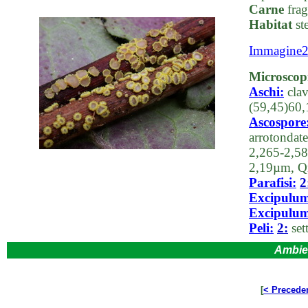
Carne
frag
Habitat
ste
Immagine
Microscop
Aschi:
clav
(59,45)60,
Ascospore
arrotondate
2,265-2,58
2,19µm, Q
Parafisi:
2
Excipulum
Excipulum 
Peli:
2:
sett
Ambie
[
< Precede