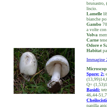
brunastro, 
liscio.
Lamelle
li
bianche poi
Gambo
70-
a volte con
Volva
membr
Carne
tene
Odore e S
Habitat
pas
Immagine 
Microscop
Spore:
2:
(13,99)14,
Q= (1,53)1
Basidi:
tet
46,44-51,7
Cheilocisti
papilla ap