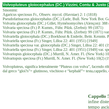
Volvopluteus gloiocephalus (DC.) Vizzini, Contu & Justo (
Sinonimi:
Agaricus speciosus Fr., Observ. mycol. (Havniae) 2: 1 (1818)
Pseudofarinaceus gloiocephalus (DC.) Earle, Bull. New York Bot. Ga
Volvaria gloiocephala (DC.) Gillet, Hyménomycètes (Alençon): 388 
Volvaria speciosa (Fr.) P. Kumm., Führ. Pilzk. (Zerbst): 99 (1871)
Volvaria speciosa (Fr.) P. Kumm., Führ. Pilzk. (Zerbst): 99 (1871) var
Volvariella gloiocephala (DC.) Boekhout & Enderle, Beitr. Kenntn. Pi
Volvariella speciosa (Fr.) Singer, Lilloa 22: 401 (1951) [1949]
Volvariella speciosa var. gloiocephala (DC.) Singer, Lilloa 22: 401 (
Volvariella speciosa (Fr.) Singer, Lilloa 22: 401 (1951) [1949] var. sp
Volvariopsis gloiocephala (DC.) Murrill, N. Amer. Fl. (New York) 10
Volvariopsis speciosa (Fr.) Murrill, N. Amer. Fl. (New York) 10(2) (
Volvopluteus, significa letteralmente “Pluteus con volva”, facendo rifer
dal greco “gloi?s”= glutinoso, vischioso e “kephalé”= testa,cappello, 
Cappello
5
infine dist
tempo asciu