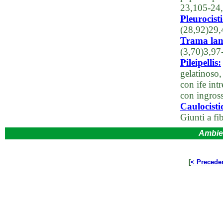
23,105-24
Pleurocisti
(28,92)29,
Trama lam
(3,70)3,97
Pileipellis:
gelatinoso,
con ife int
con ingros
Caulocisti
Giunti a fib
Ambie
[
< Precede