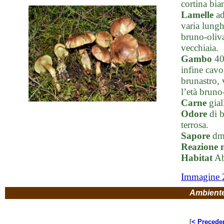
cortina bia
Lamelle
ad
varia lungh
bruno-oliva
vecchiaia.
Gambo
40-
infine cavo
brunastro, 
l’età bruno
Carne
gial
Odore
di b
terrosa.
Sapore
dmi
Reazione 
Habitat
Abe
Immagine 
Ambient
[
< Precede