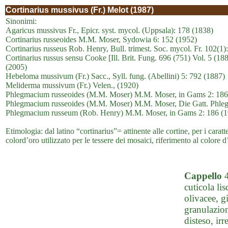
Cortinarius mussivus (Fr.) Melot (1987)
Sinonimi:
Agaricus mussivus Fr., Epicr. syst. mycol. (Uppsala): 178 (1838)
Cortinarius russeoides M.M. Moser, Sydowia 6: 152 (1952)
Cortinarius russeus Rob. Henry, Bull. trimest. Soc. mycol. Fr. 102(1)
Cortinarius russus sensu Cooke [Ill. Brit. Fung. 696 (751) Vol. 5 (1
(2005)
Hebeloma mussivum (Fr.) Sacc., Syll. fung. (Abellini) 5: 792 (1887)
Meliderma mussivum (Fr.) Velen., (1920)
Phlegmacium russeoides (M.M. Moser) M.M. Moser, in Gams 2: 186
Phlegmacium russeoides (M.M. Moser) M.M. Moser, Die Gatt. Phleg
Phlegmacium russeum (Rob. Henry) M.M. Moser, in Gams 2: 186 (1
Etimologia: dal latino “cortinarius”= attinente alle cortine, per i cara
colord’oro utilizzato per le tessere dei mosaici, riferimento al colore 
Cappello
4
cuticola li
olivacee, g
granulazion
disteso, ir