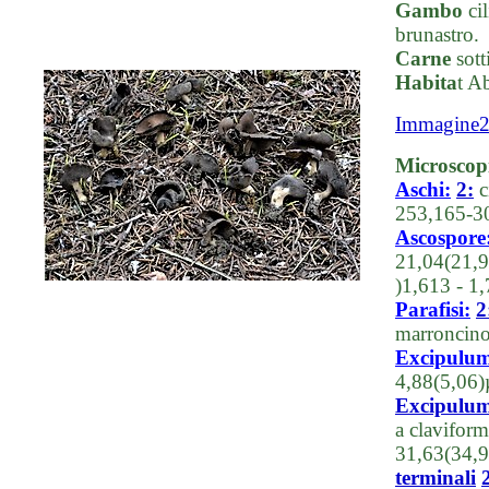
Gambo
cil
brunastro.
Carne
sotti
Habita
t A
Immagine
Microscop
Aschi:
2:
c
253,165-30
Ascospore
21,04(21,9
)1,613 - 1
Parafisi:
2
marroncino
Excipulum
4,88(5,06)
Excipulum 
a clavifor
31,63(34,9
terminali