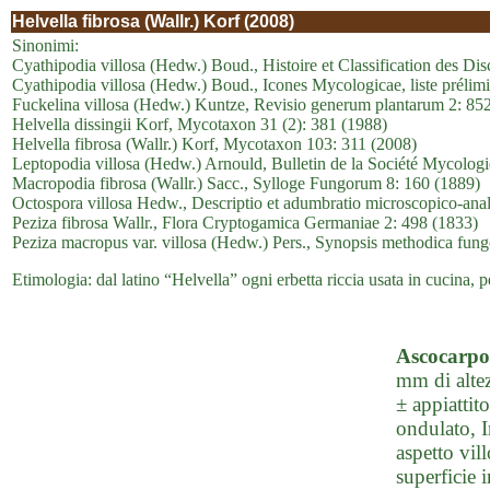
Helvella fibrosa (Wallr.) Korf (2008)
Sinonimi:
Cyathipodia villosa (Hedw.) Boud., Histoire et Classification des D
Cyathipodia villosa (Hedw.) Boud., Icones Mycologicae, liste prélimi
Fuckelina villosa (Hedw.) Kuntze, Revisio generum plantarum 2: 85
Helvella dissingii Korf, Mycotaxon 31 (2): 381 (1988)
Helvella fibrosa (Wallr.) Korf, Mycotaxon 103: 311 (2008)
Leptopodia villosa (Hedw.) Arnould, Bulletin de la Société Mycologi
Macropodia fibrosa (Wallr.) Sacc., Sylloge Fungorum 8: 160 (1889)
Octospora villosa Hedw., Descriptio et adumbratio microscopico-ana
Peziza fibrosa Wallr., Flora Cryptogamica Germaniae 2: 498 (1833)
Peziza macropus var. villosa (Hedw.) Pers., Synopsis methodica fun
Etimologia: dal latino “Helvella” ogni erbetta riccia usata in cucina, pe
Ascocarpo
mm di altez
± appiattit
ondulato, I
aspetto vill
superficie i