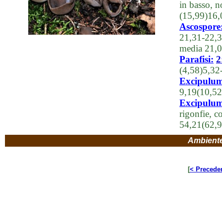
in basso, 
(15,99)16
Ascospore
21,31-22,3
media 21,
Parafisi:
2
(4,58)5,32
Excipulum
9,19(10,5
Excipulum 
rigonfie, c
54,21(62,9
Ambient
[
< Precede