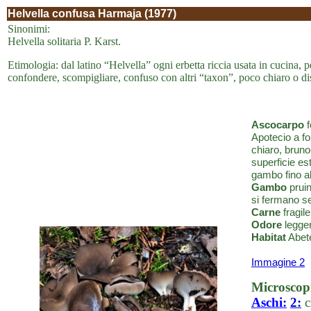
Helvella confusa Harmaja (1977)
Sinonimi:
Helvella solitaria P. Karst.
Etimologia: dal latino “Helvella” ogni erbetta riccia usata in cucina, 
confondere, scompigliare, confuso con altri “taxon”, poco chiaro o di
Ascocarpo
f
Apotecio a fo
chiaro, bruno
superficie es
gambo fino al
Gambo
pruin
si fermano s
Carne
fragile
Odore
legger
Habitat
Abete
Immagine 2
Microscop
Aschi:
2:
c