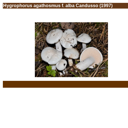
Hygrophorus agathosmus f. alba Candusso (1997)