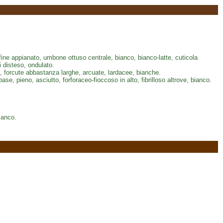
fine appianato, umbone ottuso centrale, bianco, bianco-latte, cuticola
i disteso, ondulato.
a, forcute abbastanza larghe, arcuate, lardacee, bianche.
ase, pieno, asciutto, forforaceo-fioccoso in alto, fibrilloso altrove, bianco.
ianco.