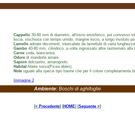
Cappello
30-80 mm di diametro, all'inizio emisferico, poi convesso in
liscia, vischiosa con tempo umido, margine liscio, a lungo involuto po
Lamelle
adnate decorrenti, intercalate da lamellule di varia lunghezz
Gambo
40-80 mm, cilindrico, a volte ingrossato altre rastremato alla b
Carne
soda, biancastra.
Odore
di mandorle amare.
Sapore
dolciastro, amarognolo.
Habitat
Abete rosso(Picea abies).
Note
uguale alla specie tipo tranne che per il colore completamente b
Immagine 2
Ambiente:
Boschi di aghifoglie
[
< Precedente
] [
HOME
] [
Seguente >
]