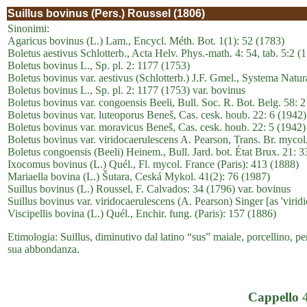
Suillus bovinus (Pers.) Roussel (1806)
Sinonimi:
Agaricus bovinus (L.) Lam., Encycl. Méth. Bot. 1(1): 52 (1783)
Boletus aestivus Schlotterb., Acta Helv. Phys.-math. 4: 54, tab. 5:2 (
Boletus bovinus L., Sp. pl. 2: 1177 (1753)
Boletus bovinus var. aestivus (Schlotterb.) J.F. Gmel., Systema Natu
Boletus bovinus L., Sp. pl. 2: 1177 (1753) var. bovinus
Boletus bovinus var. congoensis Beeli, Bull. Soc. R. Bot. Belg. 58: 
Boletus bovinus var. luteoporus Beneš, Cas. cesk. houb. 22: 6 (1942)
Boletus bovinus var. moravicus Beneš, Cas. cesk. houb. 22: 5 (1942)
Boletus bovinus var. viridocaerulescens A. Pearson, Trans. Br. mycol
Boletus congoensis (Beeli) Heinem., Bull. Jard. bot. État Brux. 21: 
Ixocomus bovinus (L.) Quél., Fl. mycol. France (Paris): 413 (1888)
Mariaella bovina (L.) Šutara, Ceská Mykol. 41(2): 76 (1987)
Suillus bovinus (L.) Roussel, F. Calvados: 34 (1796) var. bovinus
Suillus bovinus var. viridocaerulescens (A. Pearson) Singer [as 'viri
Viscipellis bovina (L.) Quél., Enchir. fung. (Paris): 157 (1886)
Etimologia: Suillus, diminutivo dal latino “sus” maiale, porcellino, pe
sua abbondanza.
Cappello
4