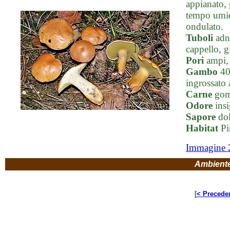
appianato, 
tempo umido
ondulato.
Tuboli
adna
cappello, g
Pori
ampi, i
Gambo
40-
ingrossato 
Carne
gomm
Odore
insi
Sapore
dol
Habitat
Pi
Immagine 
Ambient
[
< Precede