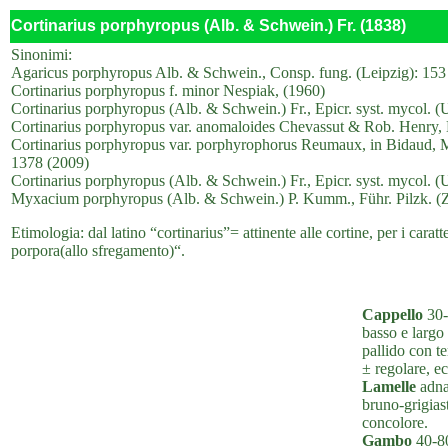
Cortinarius porphyropus (Alb. & Schwein.) Fr. (1838)
Sinonimi:
Agaricus porphyropus Alb. & Schwein., Consp. fung. (Leipzig): 153
Cortinarius porphyropus f. minor Nespiak, (1960)
Cortinarius porphyropus (Alb. & Schwein.) Fr., Epicr. syst. mycol. 
Cortinarius porphyropus var. anomaloides Chevassut & Rob. Henry,
Cortinarius porphyropus var. porphyrophorus Reumaux, in Bidaud, M
1378 (2009)
Cortinarius porphyropus (Alb. & Schwein.) Fr., Epicr. syst. mycol. 
Myxacium porphyropus (Alb. & Schwein.) P. Kumm., Führ. Pilzk. (Z
Etimologia: dal latino “cortinarius”= attinente alle cortine, per i carat
porpora(allo sfregamento)“.
Cappello
30-
basso e largo 
pallido con t
± regolare, e
Lamelle
adnat
bruno-grigiast
concolore.
Gambo
40-80