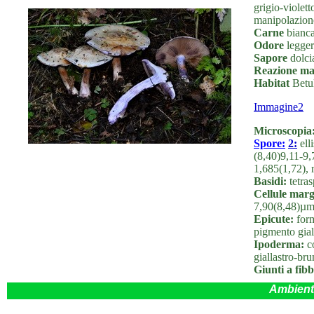
grigio-violett
manipolazione
Carne
bianca-
Odore
legger
Sapore
dolcia
Reazione ma
Habitat
Betul
Immagine2
Microscopia
Spore:
2:
ell
(8,40)9,11-9,
1,685(1,72),
Basidi:
tetras
Cellule marg
7,90(8,48)µm
Epicute:
form
pigmento gial
Ipoderma:
c
giallastro-bru
Giunti a fibb
Ambient