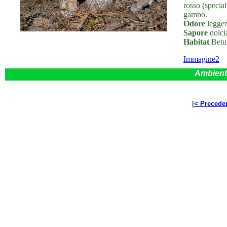
rosso (specia
gambo.
Odore
legger
Sapore
dolcia
Habitat
Betul
Immagine2
Ambient
[
< Precede