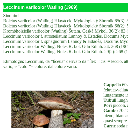
Leccinum variicolor Watling (1969)
Sinonimi:
Boletus variicolor (Watling) Hlavácek, Mykologický Sborník 65(3): 
Boletus variicolor (Watling) Hlavácek, Mykologický Sborník 66(2): 
Krombholziella variicolor (Watling) Šutara, Ceská Mykol. 36(2): 83 
Leccinum variicolor f. atrostellatum Lannoy & Estadès, Docums Myco
Leccinum variicolor f. sphagnorum Lannoy & Estadès, Docums Mycol
Leccinum variicolor Watling, Notes R. bot. Gdn Edinb. 24: 268 (1969)
Leccinum variicolor Watling, Notes R. bot. Gdn Edinb. 29(2): 268 (19
Etimologia: Leccinum, da “líceus” derivato da “ílex –icis”= leccio, att
vario, e “color”= colore, dal colore vario.
Cappello
60-
feltrata-vell
lungamente in
Tubuli
lunghi
Pori
piccoli, 
Gambo
70-13
pieno, bianca
quasi sempre 
Carne
soda ne