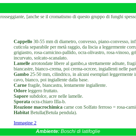
 rosseggiante, [anche se il cromatismo di questo gruppo di funghi spesso
Cappello
30-55 mm di diametro, convesso, piano-convesso, infin
cuticola separabile per metà raggio, da liscia a leggermente corr
grigiastro, rosa-carnicino-pallido, ocra-olivastro, rosa-vinoso, 
incurvato, solcato-scanalato.
Lamelle
arrotondate libere al gambo,a strettamente adnate, fragil
biancastre, bianco-crema, poi crema-ocrcee, ingiallenti nelle part
Gambo
25-50 mm, cilindrico, in alcuni esemplari leggermente ing
cavo, bianco, poi ingiallente dalla base.
Carne
fragile, biancastra, lentamente ingiallente.
Odore
leggero fruttato.
Sapore
subdolce, acre nelle lamelle.
Sporata
ocra-chiaro IIIa-b.
Reazione macrochimica
carne con Solfato ferroso = rosa-carn
Habitat
Betulla(Betula pendula).
Immagine 2
Ambiente:
Boschi di latifoglie