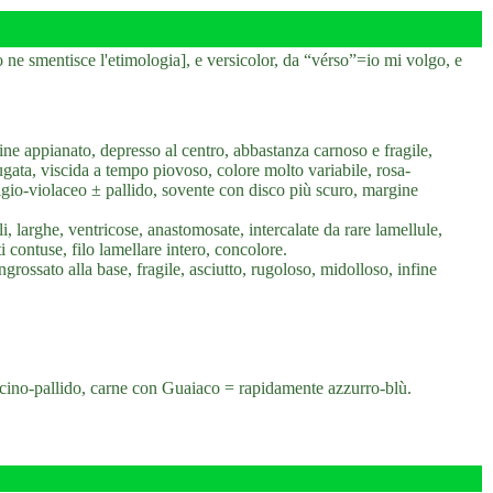
 ne smentisce l'etimologia], e versicolor, da “vérso”=io mi volgo, e
e appianato, depresso al centro, abbastanza carnoso e fragile,
ugata, viscida a tempo piovoso, colore molto variabile, rosa-
grigio-violaceo ± pallido, sovente con disco più scuro, margine
i, larghe, ventricose, anastomosate, intercalate da rare lamellule,
i contuse, filo lamellare intero, concolore.
rossato alla base, fragile, asciutto, rugoloso, midolloso, infine
icino-pallido, carne con Guaiaco = rapidamente azzurro-blù.