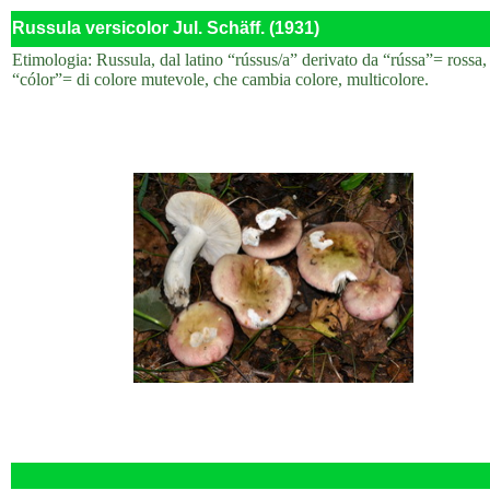
Russula versicolor Jul. Schäff. (1931)
Etimologia: Russula, dal latino “rússus/a” derivato da “rússa”= rossa,
“cólor”= di colore mutevole, che cambia colore, multicolore.