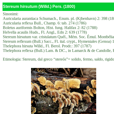
Stereum hirsutum (Willd.) Pers. (1800)
Sinonimi:
Auricularia aurantiaca Schumach., Enum. pl. (Kjbenhavn) 2: 398 (1
Auricularia reflexa Bull., Champ. 6: tab. 274 (1786)
Boletus auriformis Bolton, Hist. fung. Halifax 2: 82 (1788)
Helvella acaulis Huds., Fl. Angl., Edn 2: 639 (1778)
Stereum hirsutum var. cristulatum Quél., Mém. Soc. Émul. Montbéliard
Stereum reflexum (Bull.) Sacc., Fl. ital. crypt., Hymeniales (Genoa) 
Thelephora hirsuta Willd., Fl. Berol. Prodr.: 397 (1787)
Thelephora reflexa (Bull.) Lam. & DC., in Lamarck & de Candolle, Fl
Etimologia: Stereum, dal greco “stereós”= solido, fermo, saldo, rigido,