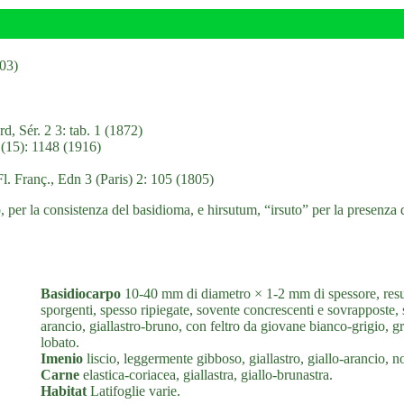
803)
, Sér. 2 3: tab. 1 (1872)
1(15): 1148 (1916)
. Franç., Edn 3 (Paris) 2: 105 (1805)
 per la consistenza del basidioma, e hirsutum, “irsuto” per la presenza d
Basidiocarpo
10-40 mm di diametro × 1-2 mm di spessore, resupi
sporgenti, spesso ripiegate, sovente concrescenti e sovrapposte, s
arancio, giallastro-bruno, con feltro da giovane bianco-grigio, gr
lobato.
Imenio
liscio, leggermente gibboso, giallastro, giallo-arancio, no
Carne
elastica-coriacea, giallastra, giallo-brunastra.
Habitat
Latifoglie varie.