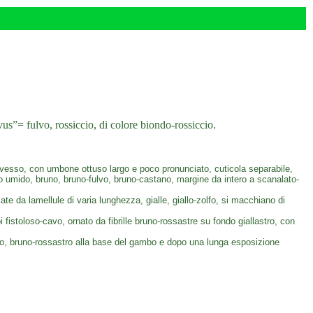
vus”= fulvo, rossiccio, di colore biondo-rossiccio.
esso, con umbone ottuso largo e poco pronunciato, cuticola separabile,
mpo umido, bruno, bruno-fulvo, bruno-castano, margine da intero a scanalato-
ate da lamellule di varia lunghezza, gialle, giallo-zolfo, si macchiano di
 fistoloso-cavo, ornato da fibrille bruno-rossastre su fondo giallastro, con
ambo, bruno-rossastro alla base del gambo e dopo una lunga esposizione