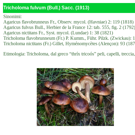
Tricholoma fulvum (Bull.) Sacc. (1913)
Sinonimi:
Agaricus flavobrunneus Fr., Observ. mycol. (Havniae) 2: 119 (1818)
Agaricus fulvus Bull., Herbier de la France 12: tab. 555, fig. 2 (1792
Agaricus nictitans Fr., Syst. mycol. (Lundae) 1: 38 (1821)
Tricholoma flavobrunneum (Fr.) P. Kumm., Führ. Pilzk. (Zwickau): 
Tricholoma nictitans (Fr.) Gillet, Hyménomycètes (Alençon): 93 (187
Etimologia: Tricholoma, dal greco “thríx tricoós” peli, capelli, trecci