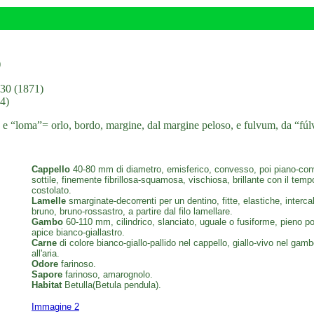
)
130 (1871)
4)
a, e “loma”= orlo, bordo, margine, dal margine peloso, e fulvum, da “fúl
Cappello
40-80 mm di diametro, emisferico, convesso, poi piano-conv
sottile, finemente fibrillosa-squamosa, vischiosa, brillante con il te
costolato.
Lamelle
smarginate-decorrenti per un dentino, fitte, elastiche, intercal
bruno, bruno-rossastro, a partire dal filo lamellare.
Gambo
60-110 mm, cilindrico, slanciato, uguale o fusiforme, pieno poi
apice bianco-giallastro.
Carne
di colore bianco-giallo-pallido nel cappello, giallo-vivo nel g
all'aria.
Odore
farinoso.
Sapore
farinoso, amarognolo.
Habitat
Betulla(Betula pendula).
Immagine 2