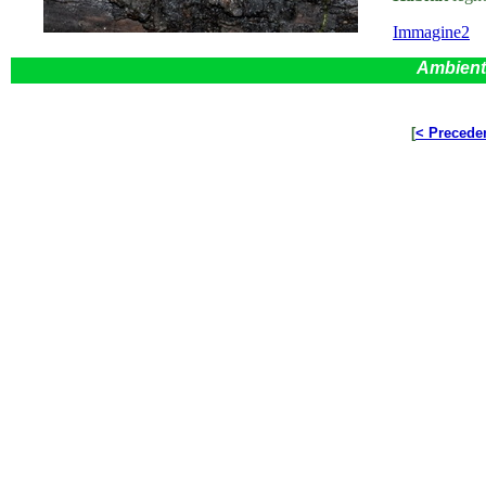
Immagine2
Ambient
[
< Precede