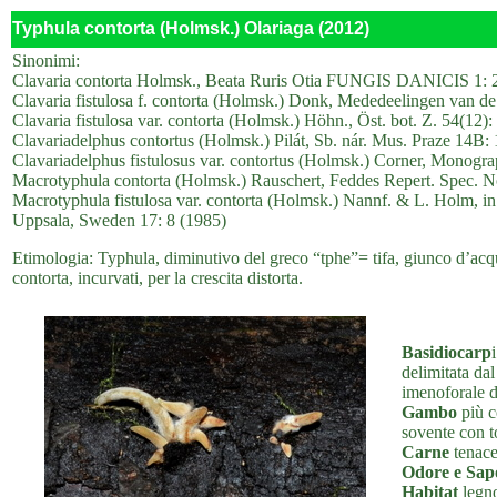
Typhula contorta (Holmsk.) Olariaga (2012)
Sinonimi:
Clavaria contorta Holmsk., Beata Ruris Otia FUNGIS DANICIS 1: 
Clavaria fistulosa f. contorta (Holmsk.) Donk, Mededeelingen van d
Clavaria fistulosa var. contorta (Holmsk.) Höhn., Öst. bot. Z. 54(12)
Clavariadelphus contortus (Holmsk.) Pilát, Sb. nár. Mus. Praze 14B:
Clavariadelphus fistulosus var. contortus (Holmsk.) Corner, Monogr
Macrotyphula contorta (Holmsk.) Rauschert, Feddes Repert. Spec. N
Macrotyphula fistulosa var. contorta (Holmsk.) Nannf. & L. Holm, i
Uppsala, Sweden 17: 8 (1985)
Etimologia: Typhula, diminutivo del greco “tphe”= tifa, giunco d’acqua
contorta, incurvati, per la crescita distorta.
Basidiocarp
delimitata da
imenoforale d
Gambo
più c
sovente con t
Carne
tenace
Odore e Sap
Habitat
legno