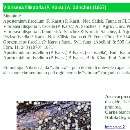
Vibrissea filisporia (P. Karst.) A. Sánchez (1967)
Sinonimi:
Apostemium fiscellum (P. Karst.) P. Karst., Not. Sällsk. Fauna et Fl. 
Vibrissea filisporia f. fiscella (P. Karst.) A. Sánchez, J. Agric. Univ.
Vibrissea filisporia f. boudieri A. Sánchez & Korf, in Sánchez, J. Ag
Peziza fiscella P. Karst., Not. Sällsk. Fauna et Fl. Fenn. Förh. 10: 15
Gorgoniceps fiscella (P. Karst.) Sacc., Syll. fung. (Abellini) 8: 505 (
Förh. 11: 243 (1870) [1871]
Apostemidium fiscellum (P. Karst.) P. Karst. [as 'fiscella'], Bidr. Kän
Apostemidium fiscellum (P. Karst.) P. Karst., Bidr. Känn. Finl. Nat. F
Etimologia: Vibrissea, da “vibrissa”= pelo dotato di notevole capacità 
alle spore che sembrano peli rigidi come le “vibrisse” (organi sensorial
Ascocarpo
co
discoide, lisc
pruinosa.
Carne
bianca
Habitat
legno
Immagine 2