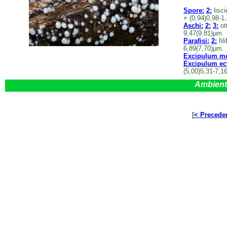
Spore:
2:
lisci
× (0,94)0,98-1
Aschi:
2:
3:
ot
9,47(9,81)µm.
Parafisi:
2:
fil
6,89(7,70)µm.
Excipulum me
Excipulum ect
(5,00)5,31-7,1
Ambient
[
< Precede